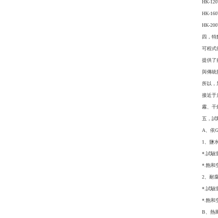
HK-120
HK-16
HK-20
四，特
可程式
提供了
與傳統
所以，
接近于
霧、干
五，試
A、依G
1、鹽水
*.試驗室
*.飽和
2、耐
*.試驗室
*.飽和
B、熱