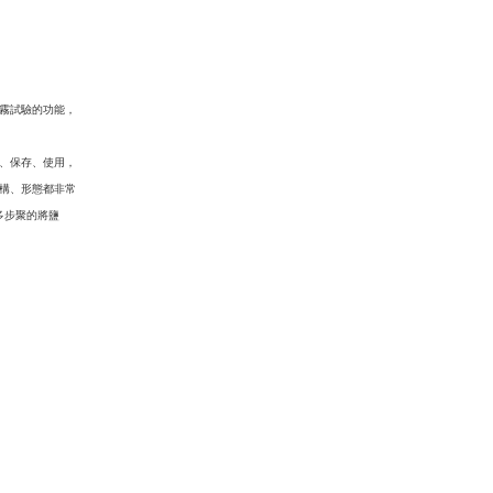
霧試驗的功能，
、保存、使用，
構、形態都非常
多步聚的將鹽