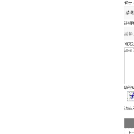
省份
詳細
補充
驗證
請輸
上