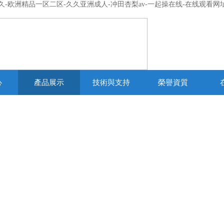
欧洲精品一区二区-久久亚洲成人-冲田杏梨av-一起操在线-在线观看网址
心
產品展示
技術與支持
榮譽資質