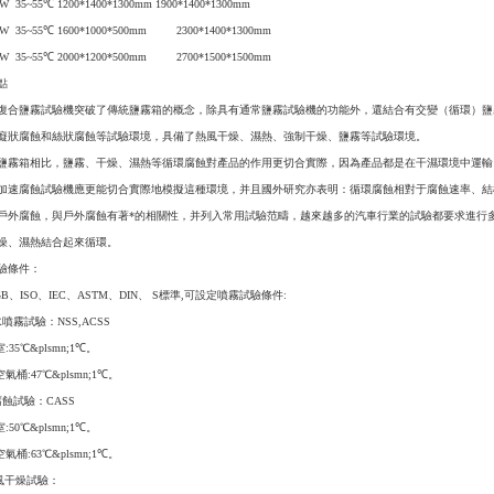
W 35~55℃ 1200*1400*1300mm 1900*1400*1300mm
0W 35~55℃ 1600*1000*500mm 2300*1400*1300mm
0W 35~55℃ 2000*1200*500mm 2700*1500*1500mm
點
復合鹽霧試驗機突破了傳統鹽霧箱的概念，除具有通常鹽霧試驗機的功能外，還結合有交變（循環）鹽
癡狀腐蝕和絲狀腐蝕等試驗環境，具備了熱風干燥、濕熱、強制干燥、鹽霧等試驗環境。
鹽霧箱相比，鹽霧、干燥、濕熱等循環腐蝕對產品的作用更切合實際，因為產品都是在干濕環境中運輸
加速腐蝕試驗機應更能切合實際地模擬這種環境，并且國外研究亦表明：循環腐蝕相對于腐蝕速率、結
戶外腐蝕，與戶外腐蝕有著*的相關性，并列入常用試驗范疇，越來越多的汽車行業的試驗都要求進行
燥、濕熱結合起來循環。
驗條件：
B、ISO、IEC、ASTM、DIN、 S標準,可設定噴霧試驗條件:
噴霧試驗：NSS,ACSS
:35℃&plsmn;1℃。
空氣桶:47℃&plsmn;1℃。
腐蝕試驗：CASS
:50℃&plsmn;1℃。
空氣桶:63℃&plsmn;1℃。
風干燥試驗：