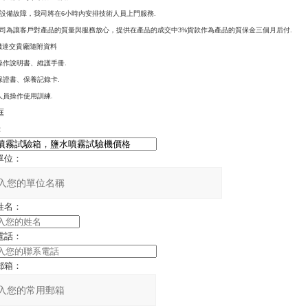
. 如設備故障，我司將在6小時內安排技術人員上門服務.
. 我司為讓客戶對產品的質量與服務放心，提供在產品的成交中3%貨款作為產品的質保金三個月后付.
新機達交貴廠隨附資料
. 操作說明書、維護手冊.
. 保證書、保養記錄卡.
. 人員操作使用訓練.
框
：
單位：
姓名：
電話：
郵箱：