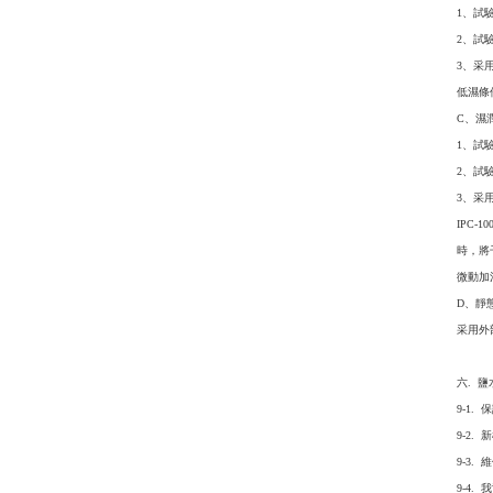
1、試驗
2、試
3、采
低濕條
C、濕
1、試驗
2、試驗
3、采
IPC
時，將
微動加
D、靜
采用外
良好
六. 
9-1.
9-2.
9-3.
9-4.