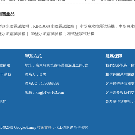
相關產品
型鹽水噴霧試驗機，KINGJO鹽水噴霧試驗箱 |
小型鹽水噴霧試驗機，中型鹽水
鹽水噴霧試驗箱 |
60鹽水噴霧試驗箱 可程式鹽霧試驗機 |
聯系方式
服務保障
效的服
地址：廣東省東莞市橫瀝鎮深田二路6號
我們始終認為：良
以下是我
聯系人：黃忠
相信任關系的關鍵
聯系QQ：1730668896
客戶保持熱情和友
郵箱：kingjo17@163.com
客戶需要與我們交
同號）
是希望得到重視，
04926號
GoogleSitemap
技術支持：
化工儀器網
管理登陸