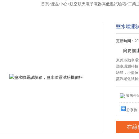
首頁
>
產品中心
>
航空航天電子電器高低溫試驗箱
>
工業
鹽水噴霧
更新時間：2026
簡要描
東莞市勤卓環
勤卓環測科技
驗箱，小型恒
蒸汽老化試驗
發郵件給我
分享到
在線