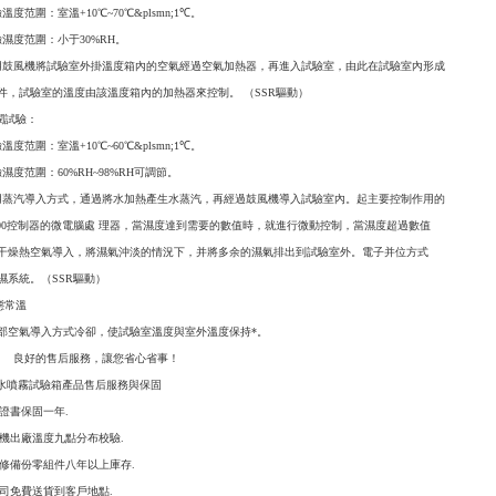
溫度范圍：室溫+10℃~70℃&plsmn;1℃。
驗濕度范圍：小于30%RH。
用鼓風機將試驗室外掛溫度箱內的空氣經過空氣加熱器，再進入試驗室，由此在試驗室內形成
件，試驗室的溫度由該溫度箱內的加熱器來控制。 （SSR驅動）
潤試驗：
溫度范圍：室溫+10℃~60℃&plsmn;1℃。
濕度范圍：60%RH~98%RH可調節。
用蒸汽導入方式，通過將水加熱產生水蒸汽，再經過鼓風機導入試驗室內。起主要控制作用的
-1000控制器的微電腦處 理器，當濕度達到需要的數值時，就進行微動控制，當濕度超過數值
干燥熱空氣導入，將濕氣沖淡的情況下，并將多余的濕氣排出到試驗室外。電子并位方式
濕系統。（SSR驅動）
態常溫
部空氣導入方式冷卻，使試驗室溫度與室外溫度保持*。
的售后服務，讓您省心省事！
鹽水噴霧試驗箱產品售后服務與保固
 保證書保固一年.
 新機出廠溫度九點分布校驗.
 維修備份零組件八年以上庫存.
 我司免費送貨到客戶地點.