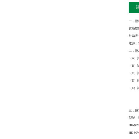
一，鹽
實驗空間
外箱尺寸：
電源：2
二，鹽
（A）
（B）
（C）
（D）
（E）
鹽水
三，鹽
型號 
HK-60
HK-90