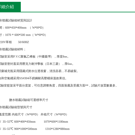
詳細介紹
水噴霧試驗箱材質與設計
：600*450*400mm （ W*H*D）
1070 * 600*500 mm（ W*H*D）
20V單相 50/60HZ
水噴霧試驗箱材料；
試驗室采用P.V.C聚氯乙稀板（中國臺灣），厚度8㎜。
試驗室密封蓋采用壓克力耐沖擊板（日本三菱），厚6㎜。
試藥補充瓶采用隱藏式附水位透視窗，清洗容易，不易破裂。
飽和空氣桶采用SS#304不銹鋼耐高壓桶保溫效果佳。
試驗室籃架采平面分度架，可任意調整角度，四面落霧及受霧方面**，試驗片放置數量多。
噴霧試驗箱可選標準尺寸
水噴霧試驗箱型號與尺寸
溫度范圍 內箱尺寸（W*H*D） 外箱尺寸（W*H*D）
W 35~55℃ 600*400*450mm 1070*600*1180mm
W 35~55℃ 900*1000*500mm 1310*1280*880mm