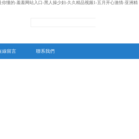
你懂的-羞羞网站入口-黑人操少妇-久久精品视频1-五月开心激情-亚洲精
在線留言
聯系我們